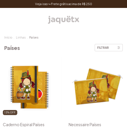
Veja isso ↪ Frete grátis acima de R$ 250
Início
.
Linhas
.
Países
Países
FILTRAR
13
%
OFF
Caderno Espiral Países
Necessaire Países