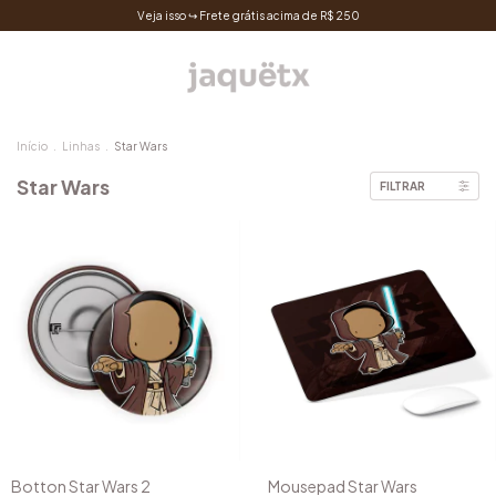
Veja isso ↪ Frete grátis acima de R$ 250
Início
.
Linhas
.
Star Wars
Star Wars
FILTRAR
Botton Star Wars 2
Mousepad Star Wars