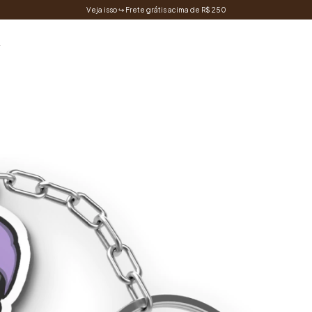
Veja isso ↪ Frete grátis acima de R$ 250