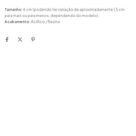
Tamanho:
6 cm (podendo ter variação de aproximadamente 1,5 cm
para mais ou para menos, dependendo do modelo).
Acabamento:
Acrílico / Resina